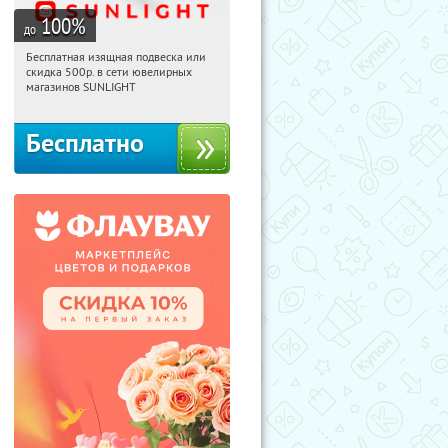
100
%
до
Бесплатная изящная подвеска или
17:03:30
Получили:
73
скидка 500р. в сети ювелирных
Россия
магазинов SUNLIGHT
Бесплатно