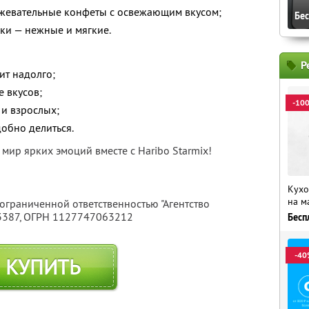
 жевательные конфеты с освежающим вкусом;
Бе
ки — нежные и мягкие.
Р
ит надолго;
 вкусов;
-10
 и взрослых;
обно делиться.
 мир ярких эмоций вместе с Haribo Starmix!
Кухо
на м
 ограниченной ответственностью "Агентство
3387
, ОГРН 1127747063212
Бесп
-40
КУПИТЬ