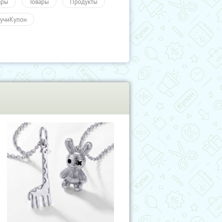
ары
Товары
Продукты
учиКупон