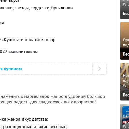
тели вкуса
Wil
лечки, звезды, сердечки, бутылочки
Бе
ия
 «Купить» и оплатите товар
Орг
по
2027 включительно
Бе
ся купоном
Но
нар
Wil
Бе
 знаменитых мармеладок Haribo в удобной большой
оящая радость для сладкоежек всех возрастов!
Вак
ка жанра, вкус детства;
про
, разноцветные и такие веселые;
Wil