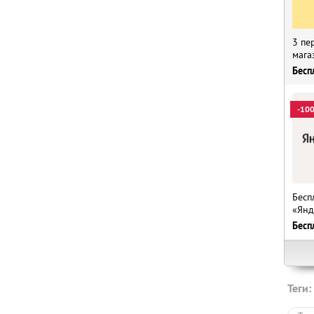
3 пе
мага
Бесп
-10
Бесп
«Янд
Бесп
Теги: