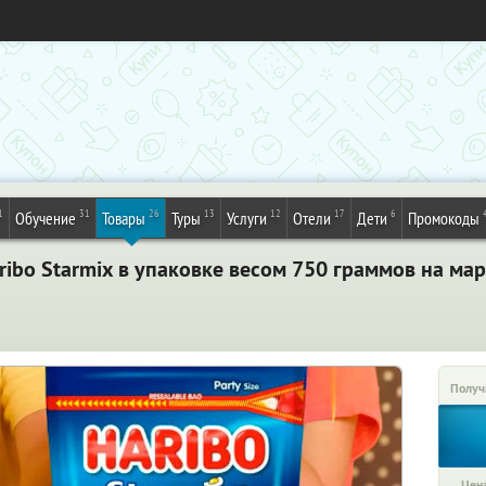
1
31
26
13
12
17
6
Обучение
Товары
Туры
Услуги
Отели
Дети
Промокоды
bo Starmix в упаковке весом 750 граммов на марк
Получ
Цена