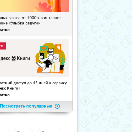
рвых заказа от 1000р. в интернет-
зине «Улыбка радуги»
латно
0%
латный доступ до 45 дней к сервису
екс Книги»
латно
Посмотреть популярные