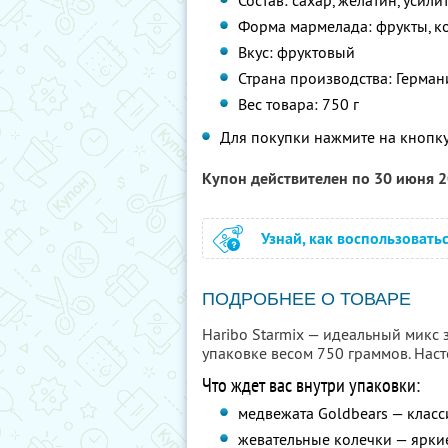
Состав: сахар, желатин, усили
Форма мармелада: фрукты, ко
Вкус: фруктовый
Страна производства: Герман
Вес товара: 750 г
Для покупки нажмите на кнопку
Купон действителен по 30 июня 
Узнай, как воспользовать
ПОДРОБНЕЕ О ТОВАРЕ
Haribo Starmix — идеальный микс
упаковке весом 750 граммов. Наст
Что ждет вас внутри упаковки:
медвежата Goldbears — класси
жевательные колечки — яркие