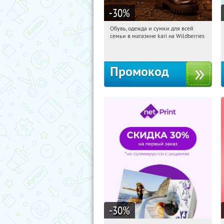
-30
%
Обувь, одежда и сумки для всей
17:03:30
Получили:
30
семьи в магазине kari на Wildberries
Россия
Промокод
-30
%