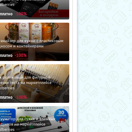
dberries
сплатно
-100%
анайзер для кухни с пластиковым
дносом и контейнерами
сплатно
-100%
ж роликовый для фигурной
езки теста на маркетплейсе
dberries
сплатно
-100%
ууматор для сухих и влажных
дуктов на маркетплейсе
dberries