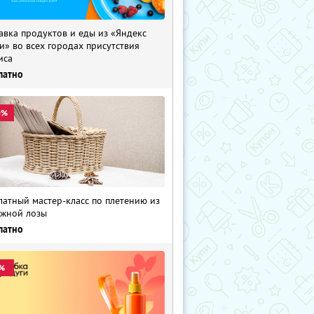
авка продуктов и еды из «Яндекс
и» во всех городах присутствия
иса
латно
0%
латный мастер-класс по плетению из
жной лозы
латно
%