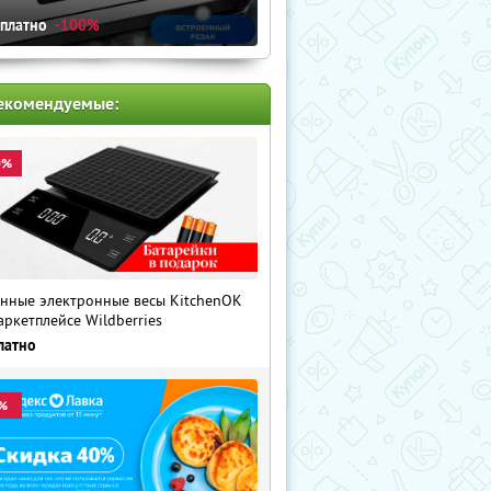
сплатно
-100%
екомендуемые:
0%
нные электронные весы KitchenOK
аркетплейсе Wildberries
латно
%