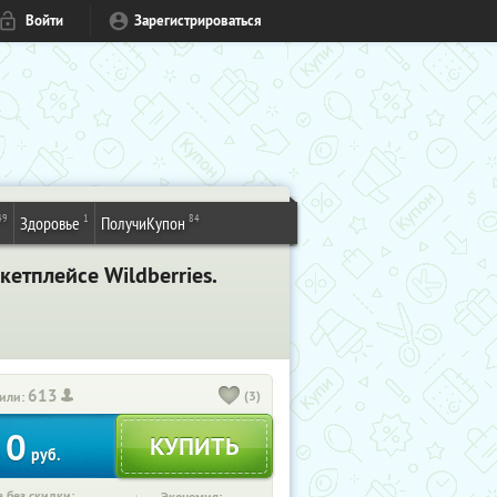
Войти
Зарегистрироваться
49
1
84
Здоровье
ПолучиКупон
етплейсе Wildberries.
613
(3)
или:
0
руб.
 без скидки: