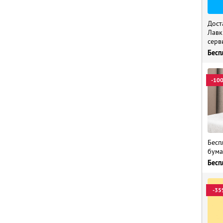
Дост
Лавк
серв
Бесп
-10
Бесп
бума
Бесп
-35