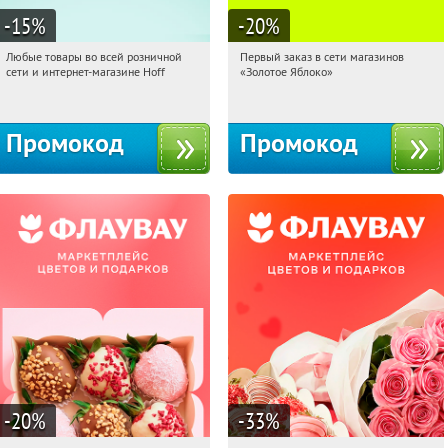
-15
%
-20
%
Любые товары во всей розничной
Первый заказ в сети магазинов
17:03:30
Получили:
83
17:03:30
Получи первым!
сети и интернет-магазине Hoff
«Золотое Яблоко»
Москва, 1-й Волоколамский проезд,
Россия
10с1
Промокод
Промокод
-20
%
-33
%