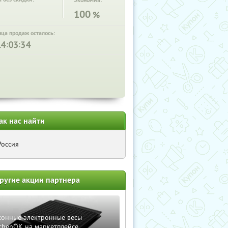
Экономия:
100
%
нца продаж осталось:
:
:
ак нас найти
Россия
ругие акции партнера
хонные электронные весы
chenOK на маркетплейсе