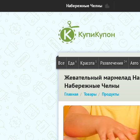
Набережные Челны
6
1
24
Все
Еда
Красота
Развлечения
Авто
Жевательный мармелад Hari
Набережные Челны
Главная
Товары
Продукты