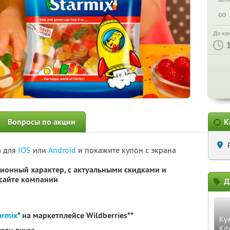
∞
До ко
Вопросы по акции
К
а для
IOS
или
Android
и покажите купон с экрана
ионный характер, с актуальными скидками и
сайте компании
Д
armix
* на маркетплейсе Wildberries**
Ку
Kit