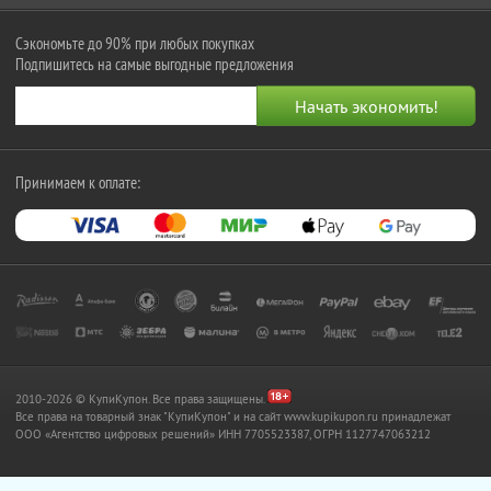
Сэкономьте до 90% при любых покупках
Подпишитесь на самые выгодные предложения
Принимаем к оплате:
2010-2026 © КупиКупон. Все права защищены.
Все права на товарный знак "КупиКупон" и на сайт www.kupikupon.ru принадлежат
OOO «Агентство цифровых решений» ИНН 7705523387, ОГРН 1127747063212