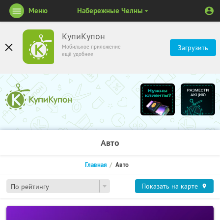
Меню
Набережные Челны
КупиКупон
Мобильное приложение
Загрузить
ещё удобнее
Авто
Главная
Авто
Показать на карте
По рейтингу