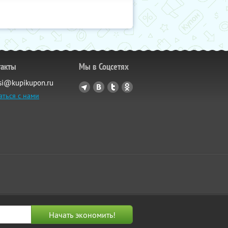
такты
Мы в Соцсетях
si@kupikupon.ru
аться с нами