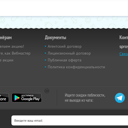
тнёрам
Документы
Кон
елаем акцию!
Агентский договор
spro
е, как Вебмастер
Лицензионный договор
Связ
е акции
Публичная оферта
Политика конфиденциальности
Ищите скидки поблизости,
не выходя из чата: