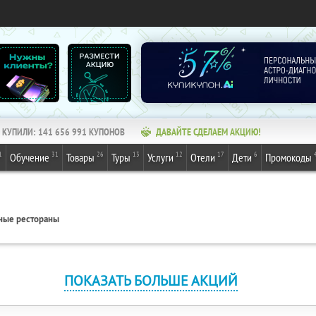
КУПИЛИ:
141 656 991
КУПОНОВ
ДАВАЙТЕ СДЕЛАЕМ АКЦИЮ!
1
31
26
13
12
17
6
Обучение
Товары
Туры
Услуги
Отели
Дети
Промокоды
ные рестораны
ПОКАЗАТЬ БОЛЬШЕ АКЦИЙ