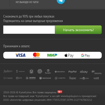
не выходя из чата:
Сэкономьте до 90% при любых покупках
Подпишитесь на самые выгодные предложения
Принимаем к оплате:
2010-2026 © КупиКупон. Все права защищены.
Все права на товарный знак "КупиКупон" и на сайт www.kupikupon.ru принадлежат
OOO «Агентство цифровых решений» ИНН 7705523387, ОГРН 1127747063212