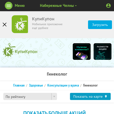
Меню
Набережные Челны
КупиКупон
Мобильное приложение
Загрузить
ещё удобнее
Гинеколог
Главная
Здоровье
Консультации у врача
Гинеколог
Показать на карте
По рейтингу
ПОКАЗАТЬ БОЛЬШЕ АКЦИЙ