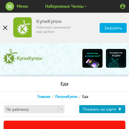
Меню
Набережные Челны
КупиКупон
Мобильное приложение
Загрузить
ещё удобнее
Еда
Главная
ПолучиКупон
Еда
Показать на карте
По рейтингу