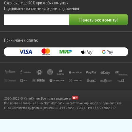
Сэкономьте до 90% при любых покупках
Подпишитесь на самые выгодные предложения
Принимаем к оплате:
2010-2026 © КупиКупон. Все права защищены.
Все права на товарный знак "КупиКупон" и на сайт www.kupikupon.ru принадлежат
OOO «Агентство цифровых решений» ИНН 7705523387, ОГРН 1127747063212