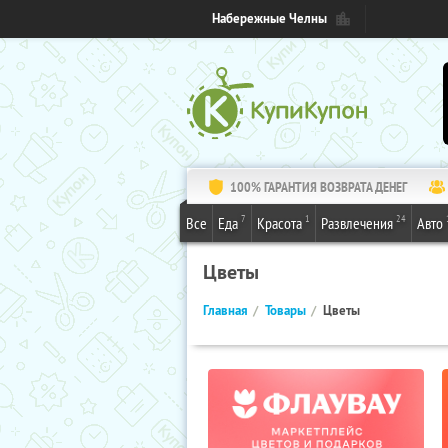
Набережные Челны
100% ГАРАНТИЯ ВОЗВРАТА ДЕНЕГ
7
1
24
Все
Еда
Красота
Развлечения
Авто
Цветы
Главная
Товары
Цветы