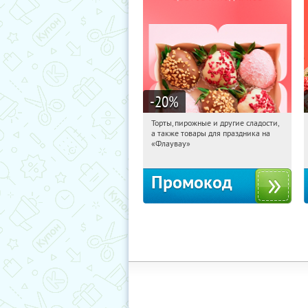
-20
%
Торты, пирожные и другие сладости,
17:05:05
Получили:
6
а также товары для праздника на
Россия
«Флаувау»
Промокод