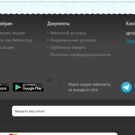
тнёрам
Документы
Кон
елаем акцию!
Агентский договор
spro
е, как Вебмастер
Лицензионный договор
Связ
е акции
Публичная оферта
Политика конфиденциальности
Ищите скидки поблизости,
не выходя из чата: