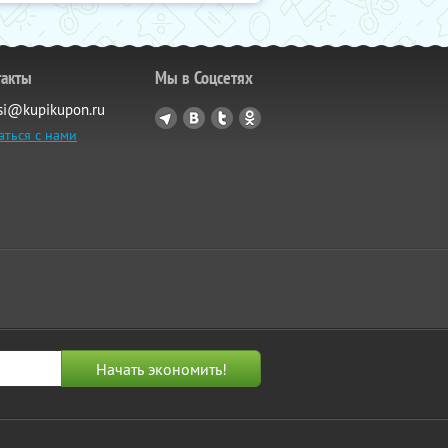
такты
Мы в Соцсетях
si@kupikupon.ru
аться с нами