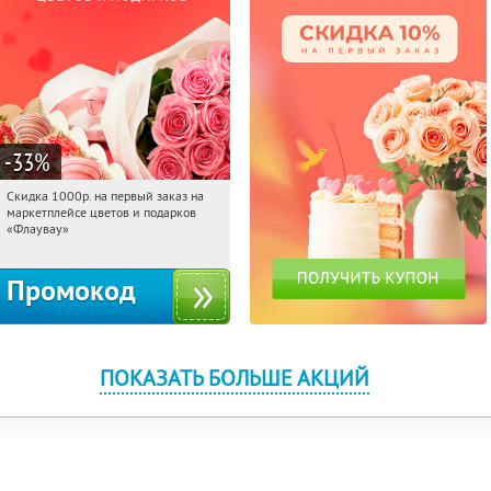
-33
%
Скидка 1000р. на первый заказ на
17:05:05
Получили:
18
маркетплейсе цветов и подарков
Россия
«Флаувау»
Промокод
ПОКАЗАТЬ БОЛЬШЕ АКЦИЙ