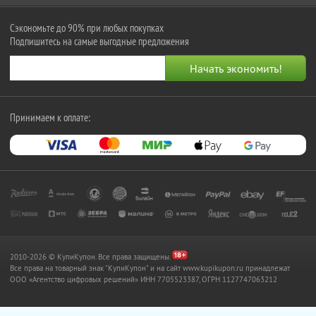
Сэкономьте до 90% при любых покупках
Подпишитесь на самые выгодные предложения
Принимаем к оплате:
2010-2026 © КупиКупон. Все права защищены.
Все права на товарный знак "КупиКупон" и на сайт www.kupikupon.ru принадлежат
OOO «Агентство цифровых решений» ИНН 7705523387, ОГРН 1127747063212