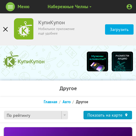
Меню
Набережные Челны
КупиКупон
Мобильное приложение
Загрузить
ещё удобнее
Другое
Главная
Авто
Другое
Показать на карте
По рейтингу