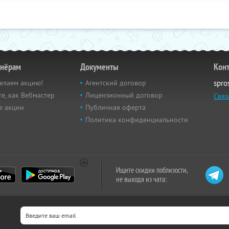
тнёрам
Документы
Кон
елаем акцию!
Агентский договор
spro
е, как Вебмастер
Лицензионный договор
Связ
е акции
Публичная оферта
Политика конфиденциальности
Ищите скидки поблизости,
не выходя из чата: