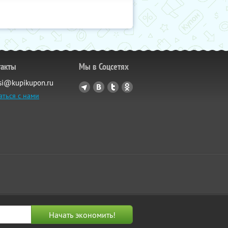
такты
Мы в Соцсетях
si@kupikupon.ru
аться с нами