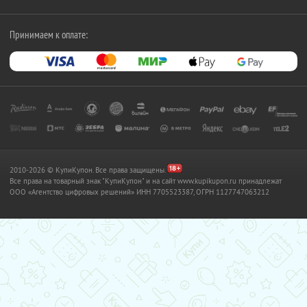
Принимаем к оплате:
2010-2026 © КупиКупон. Все права защищены.
Все права на товарный знак "КупиКупон" и на сайт www.kupikupon.ru принадлежат
OOO «Агентство цифровых решений» ИНН 7705523387, ОГРН 1127747063212