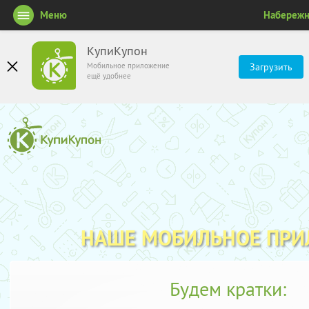
Меню
Набереж
КупиКупон
Мобильное приложение
Загрузить
ещё удобнее
НАШЕ МОБИЛЬНОЕ ПР
Будем кратки: