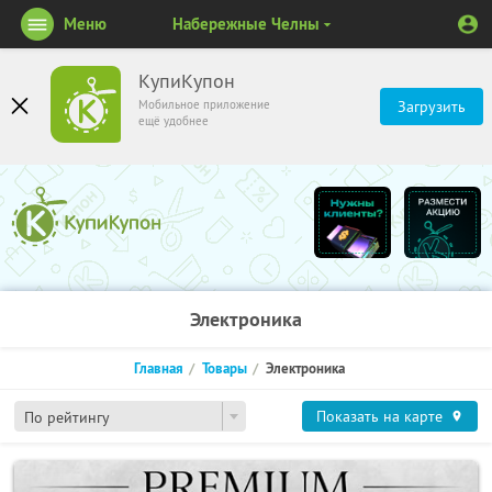
Меню
Набережные Челны
КупиКупон
Мобильное приложение
Загрузить
ещё удобнее
Электроника
Главная
Товары
Электроника
Показать на карте
По рейтингу