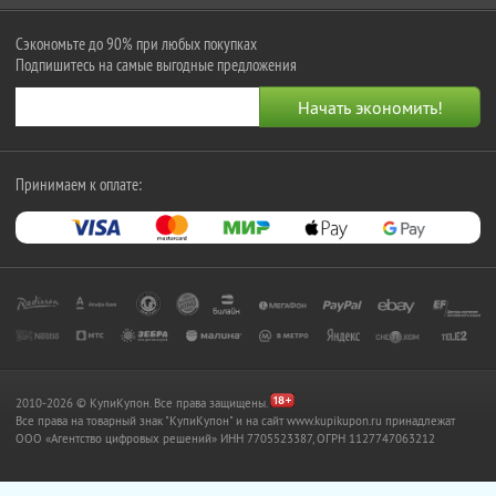
Сэкономьте до 90% при любых покупках
Подпишитесь на самые выгодные предложения
Принимаем к оплате:
2010-2026 © КупиКупон. Все права защищены.
Все права на товарный знак "КупиКупон" и на сайт www.kupikupon.ru принадлежат
OOO «Агентство цифровых решений» ИНН 7705523387, ОГРН 1127747063212