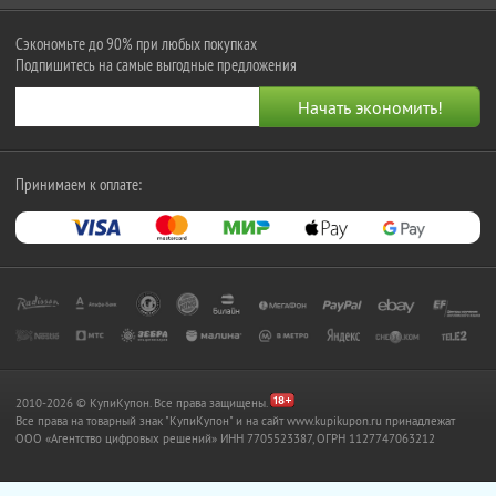
Сэкономьте до 90% при любых покупках
Подпишитесь на самые выгодные предложения
Принимаем к оплате:
2010-2026 © КупиКупон. Все права защищены.
Все права на товарный знак "КупиКупон" и на сайт www.kupikupon.ru принадлежат
OOO «Агентство цифровых решений» ИНН 7705523387, ОГРН 1127747063212