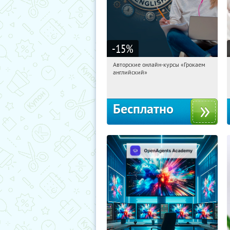
-15
%
Авторские онлайн-курсы «Грокаем
13:38:37
Получили:
4
английский»
Россия
Бесплатно