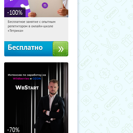
-100
%
Бесплатное занятие с опытным
13:38:37
Получили:
2
репетитором в онлайн-школе
Москва, Россия
«Тетрика»
Бесплатно
-70
%