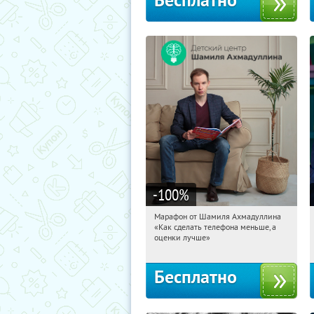
Бесплатно
-100
%
Марафон от Шамиля Ахмадуллина
13:38:37
Получили:
25
«Как сделать телефона меньше, а
Россия
оценки лучше»
Бесплатно