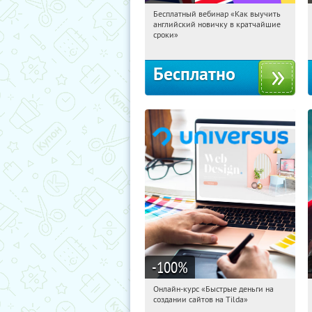
Бесплатный вебинар «Как выучить
13:38:37
Получили:
16
английский новичку в кратчайшие
Россия
сроки»
Бесплатно
-100
%
Онлайн-курс «Быстрые деньги на
13:38:37
Получили:
24
создании сайтов на Tilda»
Россия