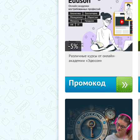
-5
%
Различные курсы от онлайн-
13:38:37
Получили:
2
академии «Эдюсон»
Россия
Промокод