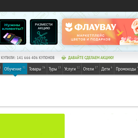
КУПИЛИ:
141 666 406
КУПОНОВ
ДАВАЙТЕ СДЕЛАЕМ АКЦИЮ!
1
31
26
13
12
17
6
Обучение
Товары
Туры
Услуги
Отели
Дети
Промокоды