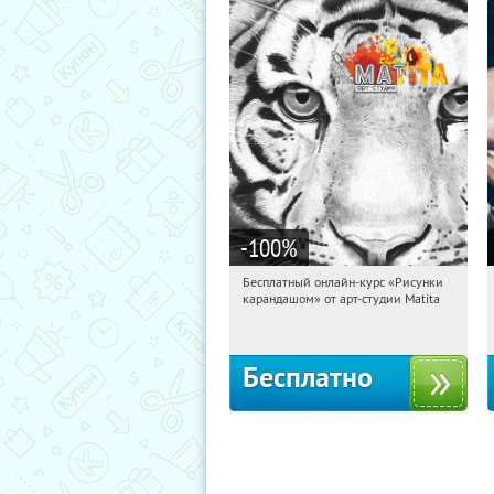
-100
%
Бесплатный онлайн-курс «Рисунки
13:38:37
Получили:
35
карандашом» от арт-студии Matita
Россия
Бесплатно