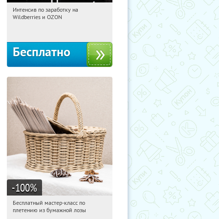
Интенсив по заработку на
13:38:37
Получили:
8
Wildberries и OZON
Россия
Бесплатно
-100
%
Бесплатный мастер-класс по
13:38:37
Получили:
33
плетению из бумажной лозы
Москва, Россия