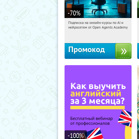
-70
%
Подписка на онлайн-курсы по AI и
13:38:37
Получили:
18
нейросетям от Open Agents Academy
Россия
Промокод
-100
%