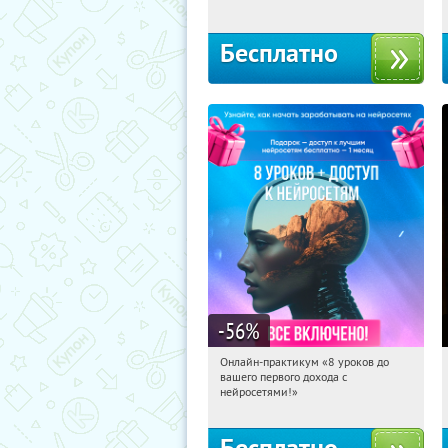
Бесплатно
-56
%
Онлайн-практикум «8 уроков до
13:38:37
Получили:
31
вашего первого дохода с
Россия
нейросетями!»