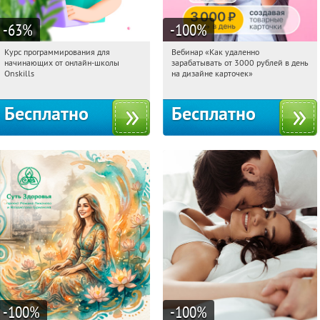
-63
%
-100
%
Курс программирования для
Вебинар «Как удаленно
13:38:37
Получили:
4
13:38:37
Получили:
48
начинающих от онлайн-школы
зарабатывать от 3000 рублей в день
Россия
Россия
Onskills
на дизайне карточек»
Бесплатно
Бесплатно
-100
%
-100
%