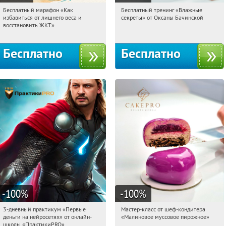
Бесплатный марафон «Как
Бесплатный тренинг «Влажные
13:38:37
Получили:
24
13:38:37
Получили:
59
избавиться от лишнего веса и
секреты» от Оксаны Бачинской
Россия
Россия
восстановить ЖКТ»
Бесплатно
Бесплатно
-100
%
-100
%
3-дневный практикум «Первые
Мастер-класс от шеф-кондитера
13:38:37
Получили:
29
13:38:37
Получили:
57
деньги на нейросетях» от онлайн-
«Малиновое муссовое пирожное»
Россия
Россия
школы «ПрактикиPRO»