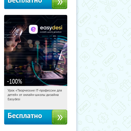
Бесплатно
-100
%
Урок «Творческие IT-профессии для
13:38:37
Получили:
53
детей» от онлайн-школы дизайна
Россия
Easydesi
Бесплатно