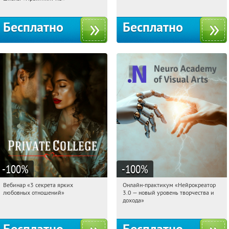
Бесплатно
Бесплатно
-100
%
-100
%
Вебинар «3 секрета ярких
Онлайн-практикум «Нейрокреатор
13:38:37
Получили:
37
13:38:37
Получили:
20
любовных отношений»
3.0 — новый уровень творчества и
Россия
Россия
дохода»