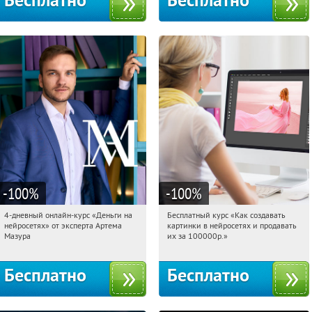
Бесплатно
Бесплатно
-100
%
-100
%
4-дневный онлайн-курс «Деньги на
Бесплатный курс «Как создавать
13:38:37
Получили:
191
13:38:37
Получили:
524
нейросетях» от эксперта Артема
картинки в нейросетях и продавать
Россия
Россия
Мазура
их за 100000р.»
Бесплатно
Бесплатно