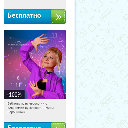
Бесплатно
-100
%
Вебинар по нумерологии от
13:38:37
Получили:
29
«Академии нумерологии Мары
Россия
Борониной»