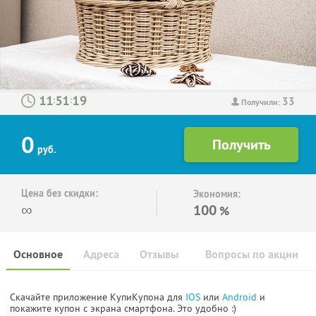
33
:
:
Получили:
0
руб.
Цена без скидки:
Экономия:
∞
100
%
Основное
Адреса
Отзывы
Вопросы по акции
Скачайте приложение КупиКупона для
IOS
или
Android
и
покажите купон с экрана смартфона. Это удобно :)