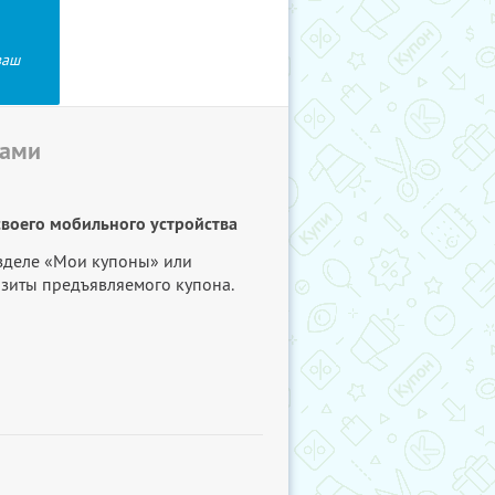
ваш
бами
своего мобильного устройства
азделе «Мои купоны» или
изиты предъявляемого купона.