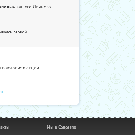
упоны»
вашего Личного
иваясь первой.
и в условиях акции
ru
такты
Мы в Соцсетях