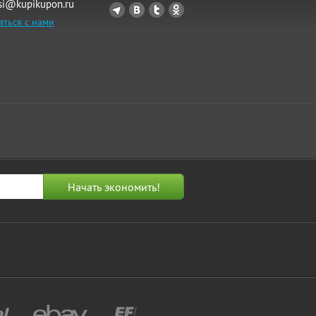
si@kupikupon.ru
аться с нами