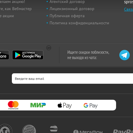
елаем акцию!
Агентский договор
spro
е, как Вебмастер
Лицензионный договор
Связ
е акции
Публичная оферта
Политика конфиденциальности
Ищите скидки поблизости,
не выходя из чата: