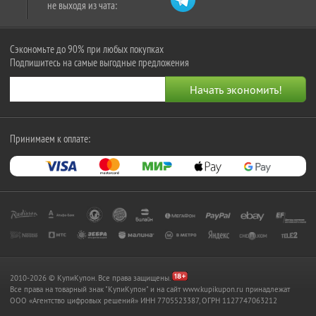
не выходя из чата:
Сэкономьте до 90% при любых покупках
Подпишитесь на самые выгодные предложения
Принимаем к оплате:
2010-2026 © КупиКупон. Все права защищены.
Все права на товарный знак "КупиКупон" и на сайт www.kupikupon.ru принадлежат
OOO «Агентство цифровых решений» ИНН 7705523387, ОГРН 1127747063212