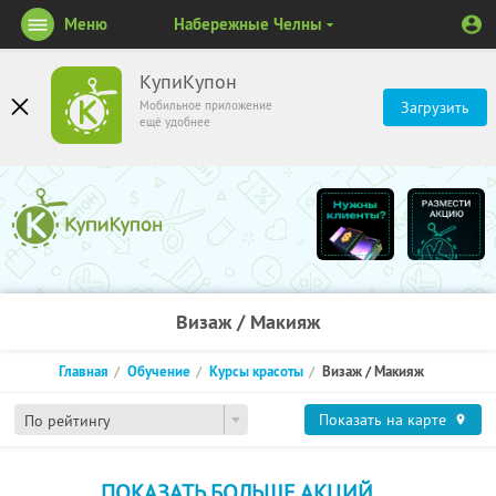
Меню
Набережные Челны
КупиКупон
Мобильное приложение
Загрузить
ещё удобнее
Визаж / Макияж
Главная
Обучение
Курсы красоты
Визаж / Макияж
Показать на карте
По рейтингу
ПОКАЗАТЬ БОЛЬШЕ АКЦИЙ