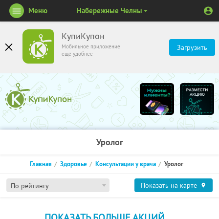
Меню
Набережные Челны
КупиКупон
Мобильное приложение
Загрузить
ещё удобнее
Уролог
Главная
Здоровье
Консультации у врача
Уролог
Показать на карте
По рейтингу
ПОКАЗАТЬ БОЛЬШЕ АКЦИЙ