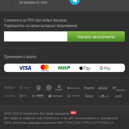
не выходя из чата:
Сэкономьте до 90% при любых покупках
Подпишитесь на самые выгодные предложения
Принимаем к оплате:
2010-2026 © КупиКупон. Все права защищены.
Все права на товарный знак "КупиКупон" и на сайт www.kupikupon.ru принадлежат
OOO «Агентство цифровых решений» ИНН 7705523387, ОГРН 1127747063212