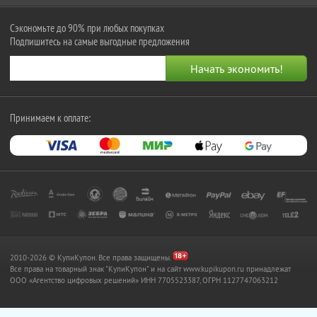
Сэкономьте до 90% при любых покупках
Подпишитесь на самые выгодные предложения
Принимаем к оплате:
2010-2026 © КупиКупон. Все права защищены.
Все права на товарный знак "КупиКупон" и на сайт www.kupikupon.ru принадлежат
OOO «Агентство цифровых решений» ИНН 7705523387, ОГРН 1127747063212