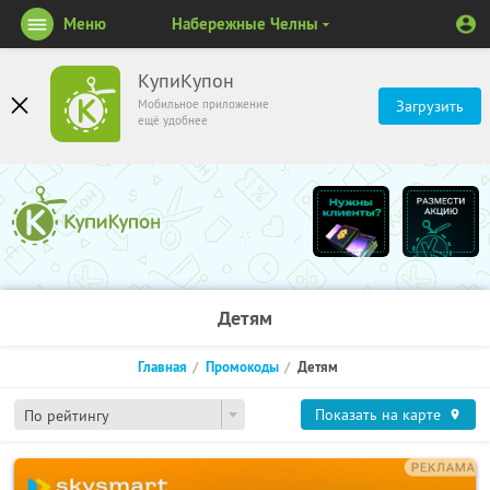
Меню
Набережные Челны
КупиКупон
Мобильное приложение
Загрузить
ещё удобнее
Детям
Главная
Промокоды
Детям
Показать на карте
По рейтингу