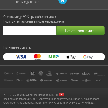
не выходя из чата:
Сэкономьте до 90% при любых покупках
Подпишитесь на самые выгодные предложения
Принимаем к оплате:
2010-2026 © КупиКупон. Все права защищены.
Все права на товарный знак "КупиКупон" и на сайт www.kupikupon.ru принадлежат
OOO «Агентство цифровых решений» ИНН 7705523387, ОГРН 1127747063212