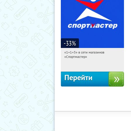
-33
%
«1+1=3» в сети магазинов
11:23:19
Получили:
8
«Спортмастер»
Россия
Перейти