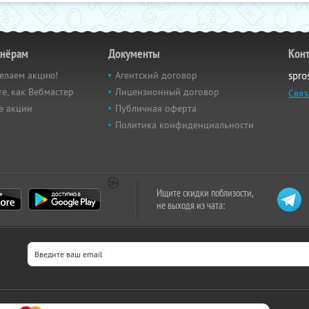
тнёрам
Документы
Кон
елаем акцию!
Агентский договор
spro
е, как Вебмастер
Лицензионный договор
Связ
е акции
Публичная оферта
Политика конфиденциальности
Ищите скидки поблизости,
не выходя из чата: