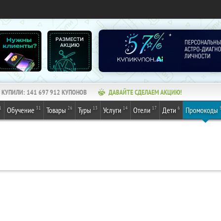
КУПИЛИ:
141 697 914
КУПОНОВ
ДАВАЙТЕ СДЕЛАЕМ АКЦИЮ!
1
31
26
13
14
17
6
Обучение
Товары
Туры
Услуги
Отели
Дети
Промокоды