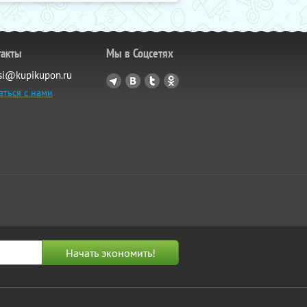
такты
Мы в Соцсетях
si@kupikupon.ru
аться с нами