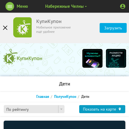
Меню
Набережные Челны
КупиКупон
Мобильное приложение
Загрузить
ещё удобнее
Дети
Главная
ПолучиКупон
Дети
Показать на карте
По рейтингу