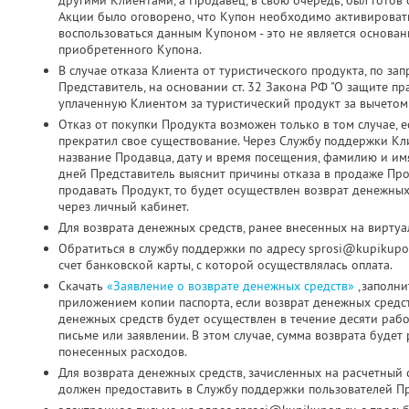
другими Клиентами, а Продавец, в свою очередь, был готов о
Акции было оговорено, что Купон необходимо активировать д
воспользоваться данным Купоном - это не является основа
приобретенного Купона.
В случае отказа Клиента от туристического продукта, по з
Представитель, на основании ст. 32 Закона РФ "О защите пр
уплаченную Клиентом за туристический продукт за вычетом
Отказ от покупки Продукта возможен только в том случае, 
прекратил свое существование. Через Службу поддержки Кл
название Продавца, дату и время посещения, фамилию и имя
дней Представитель выяснит причины отказа в продаже Про
продавать Продукт, то будет осуществлен возврат денежных
через личный кабинет.
Для возврата денежных средств, ранее внесенных на виртуа
Обратиться в службу поддержки по адресу sprosi@kupikupo
счет банковской карты, с которой осуществлялась оплата.
Скачать
«Заявление о возврате денежных средств»
,заполни
приложением копии паспорта, если возврат денежных средс
денежных средств будет осуществлен в течение десяти раб
письме или заявлении. В этом случае, сумма возврата будет
понесенных расходов.
Для возврата денежных средств, зачисленных на расчетный 
должен предоставить в Службу поддержки пользователей Пр