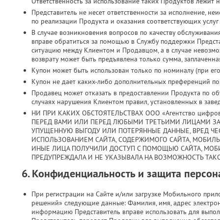
Ответственность за использование таких Продуктов лежит н
Представитель не несет ответственности за исполнение, н
по реализации Продукта и оказания соответствующих услуг
В случае возникновения вопросов по качеству обслуживани
вправе обратиться за помощью в Службу поддержки Предст
ситуацию между Клиентом и Продавцом, а в случае невозмо
возврату может быть предъявлена только сумма, заплаченная
Купон может быть использован только по номиналу (при его 
Купон не дает каких-либо дополнительных преференций по з
Продавец может отказать в предоставлении Продукта по объ
случаях нарушения Клиентом правил, установленных в заве
НИ ПРИ КАКИХ ОБСТОЯТЕЛЬСТВАХ ООО «Агентство цифро
ПЕРЕД ВАМИ ИЛИ ПЕРЕД ЛЮБЫМИ ТРЕТЬИМИ ЛИЦАМИ ЗА
УПУЩЕННУЮ ВЫГОДУ ИЛИ ПОТЕРЯННЫЕ ДАННЫЕ, ВРЕД ЧЕС
ИСПОЛЬЗОВАНИЕМ САЙТА, СОДЕРЖИМОГО САЙТА, МОБИЛ
ИНЫЕ ЛИЦА ПОЛУЧИЛИ ДОСТУП С ПОМОЩЬЮ САЙТА, МОБ
ПРЕДУПРЕЖДАЛА И НЕ УКАЗЫВАЛА НА ВОЗМОЖНОСТЬ ТАКО
6. Конфиденциальность и защита персо
При регистрации на Сайте и/или загрузке Мобильного при
решений» следующие данные: Фамилия, имя, адрес электрон
информацию Представитель вправе использовать для выпол