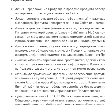
Акция
– предложение Продавца о продаже Продукта определ
определенного периода времени на Сайте.
Заказ
– соответствующим образом оформленный и размещен
выбранного Продукта непосредственно на Сайте или помо
Клиент
– дееспособное физическое лицо, размещающее Зака
Интернет www.kupikupon.ru (далее – Сайт) или в Мобильно
связанных с осуществлением предпринимательской деятельно
юридических лиц» - юридическое лицо или индивидуальный
Купон
– электронное документальное подтверждение оплат
информацию об условиях, стоимости Продукта, порядке оказ
информации), и необходимое к предъявлению Клиентом Пр
Личный кабинет
– персональное пространство, доступ к ко
котором отражается персональная информация о Клиенте, и
на Пользовательском счете, которыми он может воспользов
Мобильное приложение
- программное обеспечение, досту
приложения «КупиКупон» (KupiKupon), разработанного дл
систем Android и Apple iOS, с помощью которого Клиенты м
Личный кабинет через мобильное устройство без посещения
приложение и его элементы принадлежат Представителю
Представитель
(или «KUPIKUPON») – юридическое лицо, учр
Общество с ограниченной ответственностью «Агентство ц
www.kupikupon.ru и Мобильной приложением «КупиКупон»