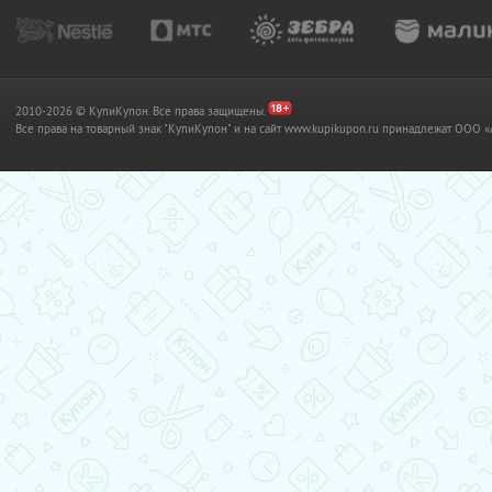
2010-2026 © КупиКупон. Все права защищены.
Все права на товарный знак "КупиКупон" и на сайт www.kupikupon.ru принадлежат OO