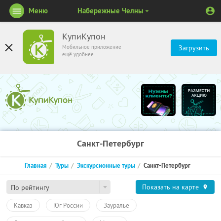
Меню
Набережные Челны
КупиКупон
Мобильное приложение
Загрузить
ещё удобнее
Санкт-Петербург
Главная
Туры
Экскурсионные туры
Санкт-Петербург
Показать на карте
По рейтингу
Кавказ
Юг России
Зауралье