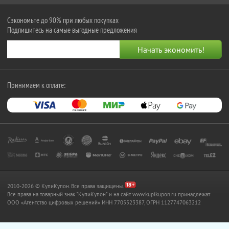
Сэкономьте до 90% при любых покупках
Подпишитесь на самые выгодные предложения
Принимаем к оплате:
2010-2026 © КупиКупон. Все права защищены.
Все права на товарный знак "КупиКупон" и на сайт www.kupikupon.ru принадлежат
OOO «Агентство цифровых решений» ИНН 7705523387, ОГРН 1127747063212