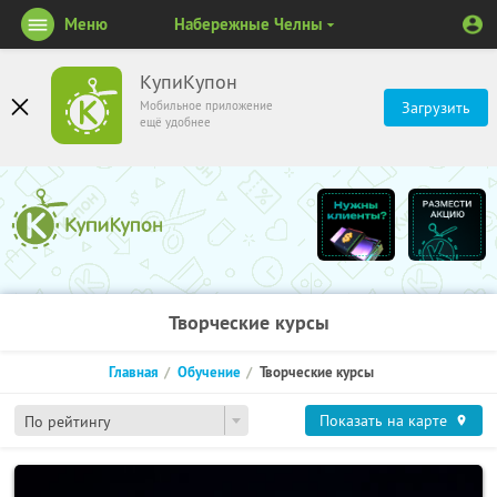
Меню
Набережные Челны
КупиКупон
Мобильное приложение
Загрузить
ещё удобнее
Творческие курсы
Главная
Обучение
Творческие курсы
Показать на карте
По рейтингу