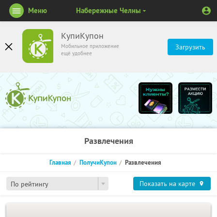
Меню
Набережные Челны
КупиКупон
Мобильное приложение
Загрузить
ещё удобнее
Развлечения
Главная
ПолучиКупон
Развлечения
Показать на карте
По рейтингу