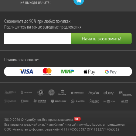
не выходя из чата:
Сэкономьте до 90% при любых покупках
Подпишитесь на самые выгодные предложения
Принимаем к оплате:
2010-2026 © КупиКупон. Все права защищены.
Все права на товарный знак "КупиКупон" и на сайт www.kupikupon.ru принадлежат
OOO «Агентство цифровых решений» ИНН 7705523387, ОГРН 1127747063212