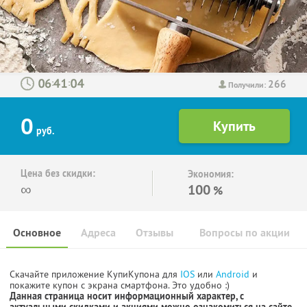
266
:
:
Получили:
0
руб.
Цена без скидки:
Экономия:
∞
100
%
Основное
Адреса
Отзывы
Вопросы по акции
Скачайте приложение КупиКупона для
IOS
или
Android
и
покажите купон с экрана смартфона. Это удобно :)
Данная страница носит информационный характер, с