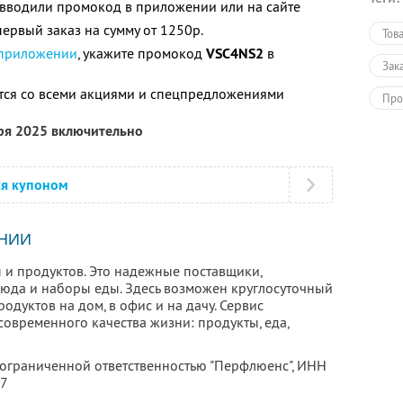
е вводили промокод в приложении или на сайте
ервый заказ на сумму от 1250р.
Тов
 приложении
, укажите промокод
VSC4NS2
в
Зак
тся со всеми акциями и спецпредложениями
Про
бря 2025 включительно
ся купоном
НИИ
 и продуктов. Это надежные поставщики,
люда и наборы еды. Здесь возможен круглосуточный
родуктов на дом, в офис и на дачу. Сервис
овременного качества жизни: продукты, еда,
 ограниченной ответственностью "Перфлюенс",
ИНН
57