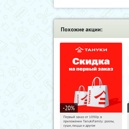
Похожие акции:
-20
%
Первый заказ от 1090р. в
14:12:49
Получили:
256
приложении TanukiFamily: роллы,
Россия
суши, пицца и другое