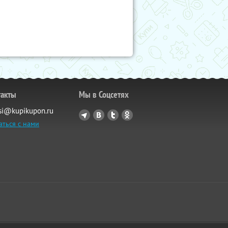
такты
Мы в Соцсетях
si@kupikupon.ru
аться с нами