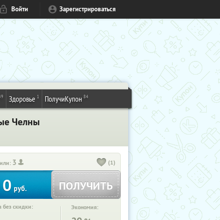
Войти
Зарегистрироваться
49
1
84
Здоровье
ПолучиКупон
ные Челны
3
(1)
или:
0
ПОЛУЧИТЬ
руб.
 без скидки:
Экономия: