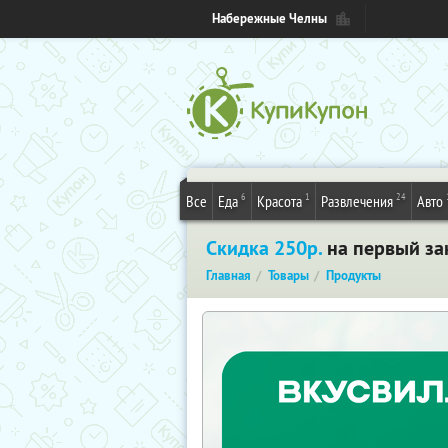
Набережные Челны
6
1
24
Все
Еда
Красота
Развлечения
Авто
Скидка 250р.
на первый за
Главная
Товары
Продукты