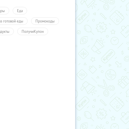
ары
Еда
аз готовой еды
Промокоды
дукты
ПолучиКупон