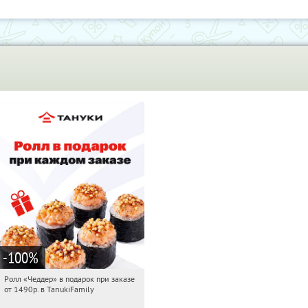
-100
%
Ролл «Чеддер» в подарок при заказе
14:12:49
Получили:
108
от 1490р. в TanukiFamily
Россия