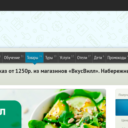
1
31
26
13
12
17
6
Обучение
Товары
Туры
Услуги
Отели
Дети
Промокоды
каз от 1250р. из магазинов «ВкусВилл». Набереж
Получ
Цена