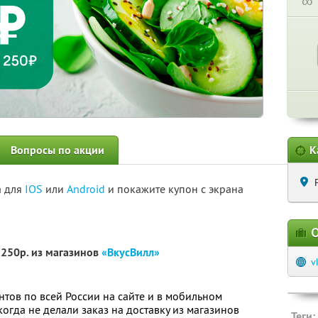
∞
Вопросы по акции
К
а для
IOS
или
Android
и покажите купон с экрана
О
1250р. из магазинов
«ВкусВилл»
v
нтов по всей России на сайте и в мобильном
огда не делали заказ на доставку из магазинов
Теги: