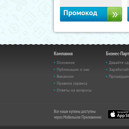
Промокод
Компания
Бизнес-Пар
Основное
Давайте сд
Публикации о нас
Заработайт
Вакансии
Прошедши
Правила сервиса
Ответы на вопросы
Все наши купоны доступны
через Мобильное Приложение: