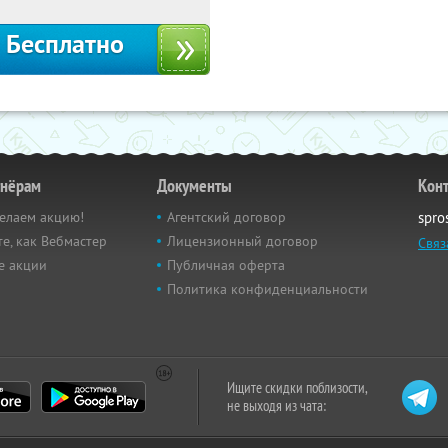
Бесплатно
тнёрам
Документы
Кон
елаем акцию!
Агентский договор
spro
е, как Вебмастер
Лицензионный договор
Связ
е акции
Публичная оферта
Политика конфиденциальности
Ищите скидки поблизости,
не выходя из чата: