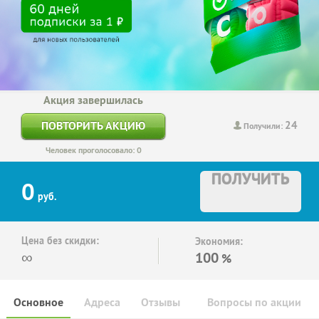
Акция завершилась
24
ПОВТОРИТЬ АКЦИЮ
Получили:
Человек проголосовало: 0
ПОЛУЧИТЬ
0
руб.
Цена без скидки:
Экономия:
∞
100
%
Основное
Адреса
Отзывы
Вопросы по акции