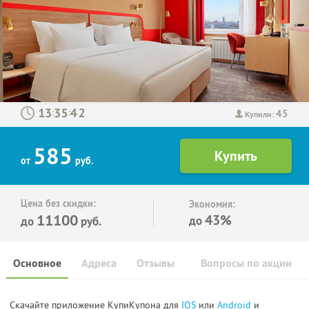
45
:
:
Купили:
585
от
руб.
Цена без скидки:
Экономия:
11100
43%
до
до
руб.
Основное
Адреса
Отзывы
Вопросы по акции
Скачайте приложение КупиКупона для
IOS
или
Android
и