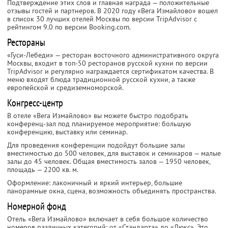
Подтверждение этих слов и главная награда — положительные
отзывы гостей и партнеров. В 2020 году «Вега Измайлово» вошел
в список 30 лучших отелей Москвы по версии TripAdvisor с
рейтингом 9.0 по версии Booking.com.
Рестораны
«Гуси-Лебеди» — ресторан восточного административного округа
Москвы, входит в топ-50 ресторанов русской кухни по версии
TripAdvisor и регулярно награждается сертификатом качества. В
меню входят блюда традиционной русской кухни, а также
европейской и средиземноморской.
Конгресс-центр
В отеле «Вега Измайлово» вы можете быстро подобрать
конференц-зал под планируемое мероприятие: большую
конференцию, выставку или семинар.
Для проведения конференции подойдут большие залы
вместимостью до 500 человек, для выставок и семинаров — малые
залы до 45 человек. Общая вместимость залов — 1950 человек,
площадь — 2200 кв. м.
Оформление: лаконичный и яркий интерьер, большие
панорамные окна, сцена, возможность объединять пространства.
Номерной фонд
Отель «Вега Измайлово» включает в себя большое количество
номеров различных категорий: от «Стандарта» до «Люкс». Это