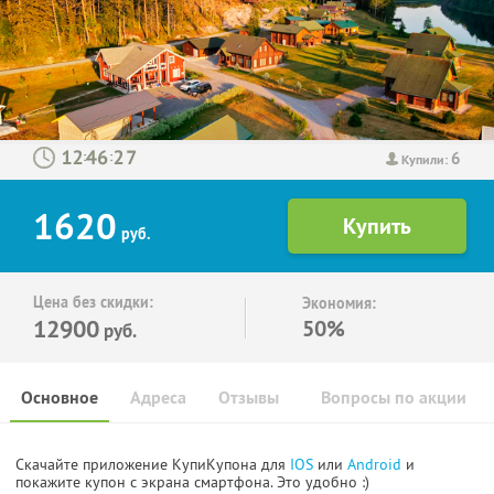
6
:
:
Купили:
1620
руб.
Цена без скидки:
Экономия:
12900
50%
руб.
Основное
Адреса
Отзывы
Вопросы по акции
Скачайте приложение КупиКупона для
IOS
или
Android
и
покажите купон с экрана смартфона. Это удобно :)