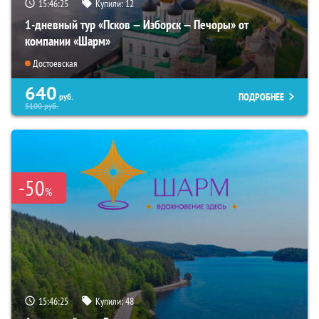
15:46:23
Купили:
12
1-дневный тур «Псков — Изборск — Печоры» от
компании «Шарм»
Достоевская
640
ПОДРОБНЕЕ
руб.
5100
руб.
-50
%
15:46:23
Купили:
48