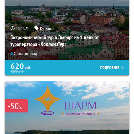
15:46:23
Купили:
5
Гастрономический тур в Выборг на 1 день от
туроператора «ХохломаТур»
Сенная площадь
620
ПОДРОБНЕЕ
руб.
6290
руб.
-50
%