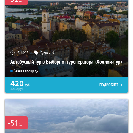
%
15:46:23
Купили:
9
Автобусный тур в Выборг от туроператора «ХохломаТур»
Сенная площадь
420
ПОДРОБНЕЕ
руб.
4230
руб.
-51
%