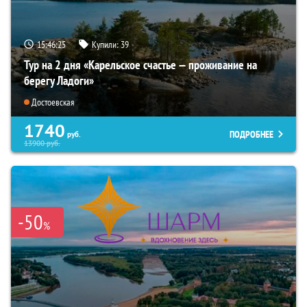
15:46:23
Купили:
39
Тур на 2 дня «Карельское счастье — проживание на
берегу Ладоги»
Достоевская
1740
ПОДРОБНЕЕ
руб.
13900
руб.
-50
%