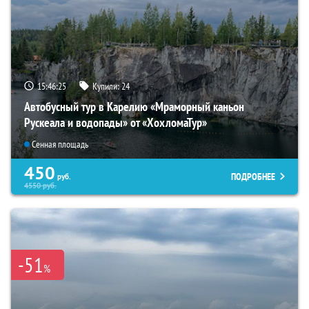
15:46:23
Купили:
24
Автобусный тур в Карелию «Мраморный каньон
Рускеала и водопады» от «ХохломаТур»
Сенная площадь
450
ПОДРОБНЕЕ
руб.
4550
руб.
-51
%