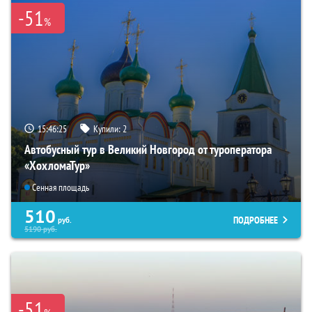
-51
%
15:46:23
Купили:
2
Автобусный тур в Великий Новгород от туроператора
«ХохломаТур»
Сенная площадь
510
ПОДРОБНЕЕ
руб.
5190
руб.
-51