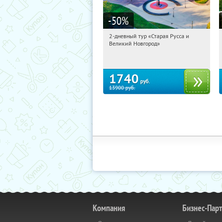
-50
%
2-дневный тур «Старая Русса и
12:31:56
Купили:
8
Великий Новгород»
Достоевская
1740
руб.
13900
руб.
Компания
Бизнес-Пар