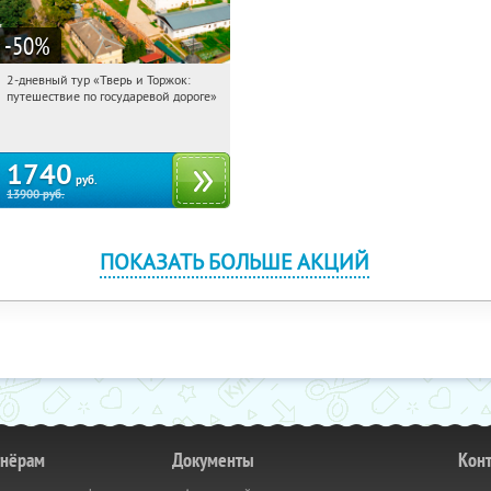
-50
%
2-дневный тур «Тверь и Торжок:
12:31:56
Купили:
30
путешествие по государевой дороге»
Достоевская
1740
руб.
13900
руб.
ПОКАЗАТЬ БОЛЬШЕ АКЦИЙ
тнёрам
Документы
Кон