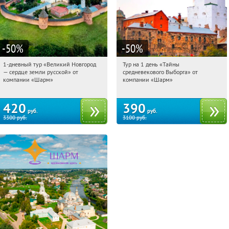
-50
%
-50
%
1-дневный тур «Великий Новгород
Тур на 1 день «Тайны
12:31:56
Купили:
22
12:31:56
Купили:
58
— сердце земли русской» от
средневекового Выборга» от
Достоевская
Достоевская
компании «Шарм»
компании «Шарм»
420
390
руб.
руб.
3300
руб.
3100
руб.