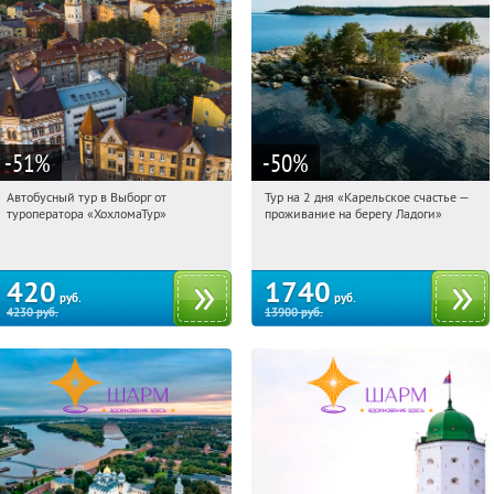
-51
%
-50
%
Автобусный тур в Выборг от
Тур на 2 дня «Карельское счастье —
12:31:56
Купили:
9
12:31:56
Купили:
39
туроператора «ХохломаТур»
проживание на берегу Ладоги»
Сенная площадь
Достоевская
420
1740
руб.
руб.
4230
руб.
13900
руб.