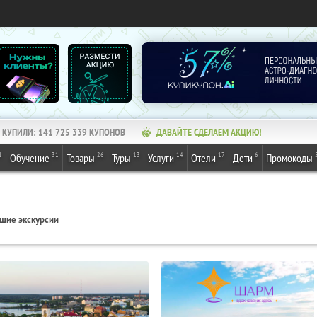
КУПИЛИ:
141 725 339
КУПОНОВ
ДАВАЙТЕ СДЕЛАЕМ АКЦИЮ!
1
31
26
13
14
17
6
Обучение
Товары
Туры
Услуги
Отели
Дети
Промокоды
шие экскурсии