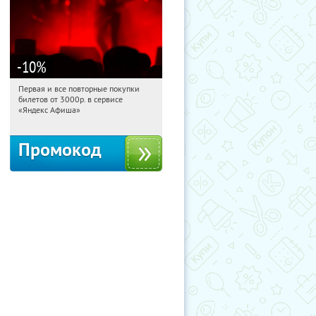
-10
%
Первая и все повторные покупки
12:31:56
Получили:
155
билетов от 3000р. в сервисе
Россия
«Яндекс Афиша»
Промокод