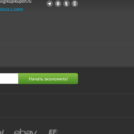
si@kupikupon.ru
аться с нами