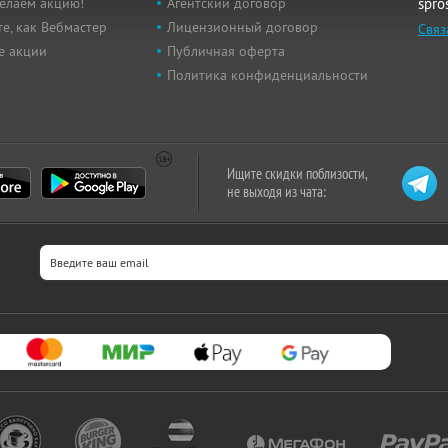
елаем акцию!
Агентский договор
spro
е, как Вебмастер
Лицензионный договор
Связ
е акции
Публичная оферта
Политика конфиденциальности
Ищите скидки поблизости,
не выходя из чата: