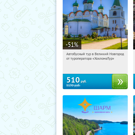
-51
%
Автобусный тур в Великий Новгород
12:31:56
Купили:
2
от туроператора «ХохломаТур»
Сенная площадь
510
руб.
5190
руб.