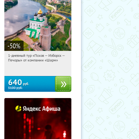
-50
%
1-дневный тур «Псков — Изборск —
12:31:56
Купили:
12
Печоры» от компании «Шарм»
Достоевская
640
руб.
5100
руб.