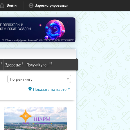
Войти
Зарегистрироваться
53
1
88
Здоровье
ПолучиКупон
По рейтингу
Показать на карте