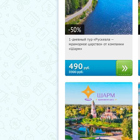
-50
%
1-дневный тур «Рускеала —
12:31:56
Купили:
48
мраморное царство» от компании
Достоевская
«Шарм»
490
руб.
3900
руб.